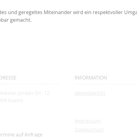
des und geregeltes Miteinander wird ein respektvoller Umg
bbar gemacht.
DRESSE
INFORMATION
ylvester-Jordan-Str. 12
Jahresbericht
094 Axams
Impressum
Datenschutz
ermine auf Anfrage