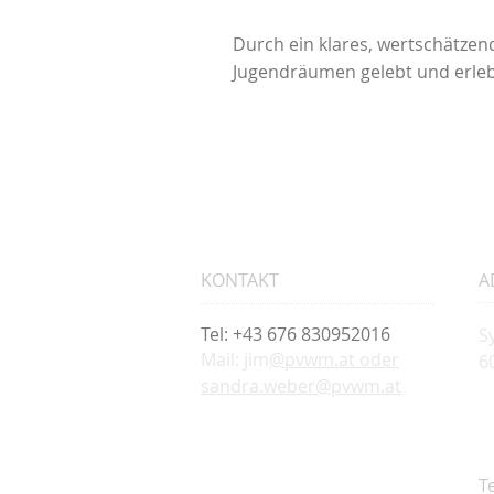
Durch ein klares, wertschätzen
Jugendräumen gelebt und erle
KONTAKT
A
Tel: +43 676 830952016
S
Mail: jim
@pvwm.at oder
6
sandra.weber@pvwm.at
T