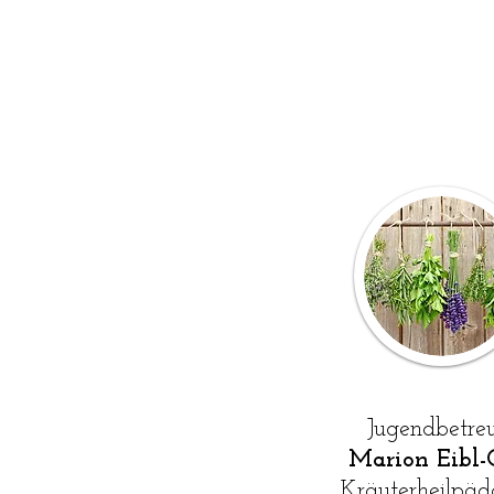
Jugendbetreu
Marion Eibl-
Kräuterheilpä