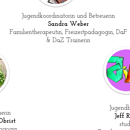
Jugendkoordinatorin und Betreuerin
Sandra Weber
Familientherapeutin, Freizeitpädagogin, DaF
& DaZ Trainerin
Jugendb
erin
Jeff 
Obrist
stud
dagogin